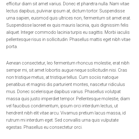
efficitur diam sit amet varius. Donec et pharetra nulla. Nam vitae
lectus dapibus, pulvinar ipsum at, dictum tortor. Suspendisse
urna sapien, euismod quis ultrices non, fermentum sit amet erat.
Suspendisse laoreet ex quis mauris lacinia, quis dignissim felis
aliquet. Integer commodo lacinia turpis eu sagittis. Morbi iaculis
pellentesque risus in sollicitudin. Phasellus mattis eget nibh vitae
porta.
Aenean consectetur, leo fermentum rhoncus molestie, erat nibh
semper mi, sit amet lobortis augue neque sollicitudin nisi. Cras
non tristique metus, at tristique tellus. Cum sociis natoque
penatibus et magnis dis parturient montes, nascetur ridiculus
mus. Donec scelerisque dapibus varius. Phasellus volutpat
massa quis justo imperdiet tempor. Pellentesque molestie, diam
vel faucibus condimentum, ipsum orci interdum lectus, ut
hendrerit nibh elit vitae arcu. Vivamus pretium lacus massa, id
rutrum mi interdum eget. Sed convallis urna quis vulputate
egestas. Phasellus eu consectetur orci.