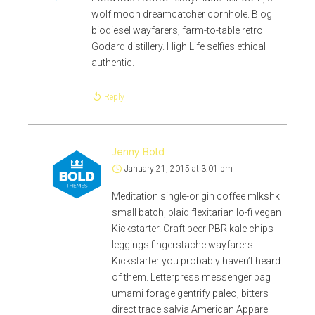
wolf moon dreamcatcher cornhole. Blog
biodiesel wayfarers, farm-to-table retro
Godard distillery. High Life selfies ethical
authentic.
Reply
Jenny Bold
January 21, 2015 at 3:01 pm
Meditation single-origin coffee mlkshk
small batch, plaid flexitarian lo-fi vegan
Kickstarter. Craft beer PBR kale chips
leggings fingerstache wayfarers
Kickstarter you probably haven’t heard
of them. Letterpress messenger bag
umami forage gentrify paleo, bitters
direct trade salvia American Apparel